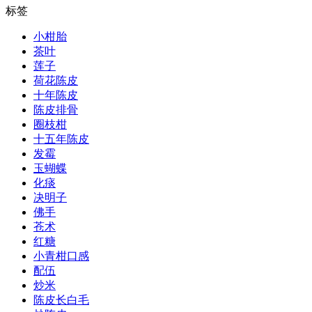
标签
小柑胎
茶叶
莲子
荷花陈皮
十年陈皮
陈皮排骨
圈枝柑
十五年陈皮
发霉
玉蝴蝶
化痰
决明子
佛手
苍术
红糖
小青柑口感
配伍
炒米
陈皮长白毛