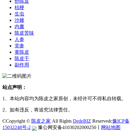
炒陈皮
桔梗
生虫
沙棘
内囊
陈皮苦味
人参
党参
黄陈皮
陈皮干
副作用
站点声明：
1、本站内容均为陈皮之家原创，未经许可不得私自转载。
2、如有违反，将追究法律责任。
CCopyright ©
陈皮之家
All Rights
DedeBIZ
Reservedc
豫ICP备
15032248号-2
豫公网安备41030202000250
丨
网站地图