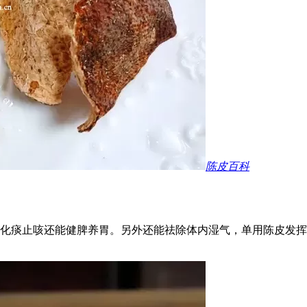
陈皮百科
化痰止咳还能健脾养胃。另外还能祛除体内湿气，单用陈皮发挥