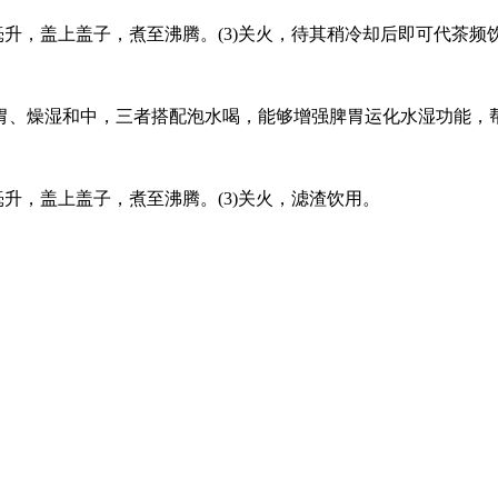
00毫升，盖上盖子，煮至沸腾。(3)关火，待其稍冷却后即可代
胃、燥湿和中，三者搭配泡水喝，能够增强脾胃运化水湿功能，
0毫升，盖上盖子，煮至沸腾。(3)关火，滤渣饮用。