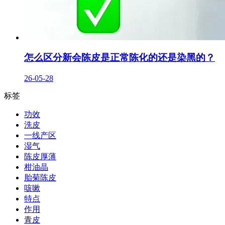
怎么区分新会陈皮是正常陈化的还是染黑的？
26-05-28
标签
功效
洗皮
一线产区
湿气
陈皮厚薄
柑油晶
胎菊陈皮
咳嗽
特点
作用
青皮