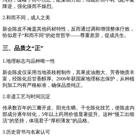
降逆，强化痰而不燥烈。
2.和而不同，成人之美
新会陈皮不掩盖其他药材特性，反而通过调和增强整体疗效，
恰似君子“和而不同”的处世哲学——尊重差异，促成共生。
三、品质之“正”
1.地理标志与品种唯一性
新会陈皮仅采用当地茶枝柑制作，其果皮油胞大、芳香物质丰
富，经陈化后甘香醇厚。2006年获国家地理标志保护，从种植
到加工均有严格标准，确保品质纯正。
2.非遗工艺与时间沉淀
传承数百年的三瓣开皮、阳光生晒、干仓陈化技艺，使陈皮内
部成分逐年转化，5年以上药用价值显著提升。这种“慢工出细
活”的坚持，体现君子“厚积薄发”的品格。
3.历史背书与名家认可