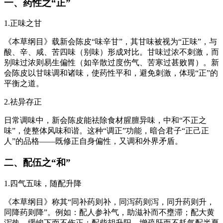
一、药性之“正”
1.正味之甘
《本草纲目》载新会陈皮“味辛甘”，其甘味被视为“正味”，与
酸、辛、咸、苦四味（别味）形成对比。甘味过浓不刺激，而
别味过浓则易生偏性（如辛散过度伤气、苦寒过甚败胃）。新
会陈皮以甘味调和诸味，使药性平和，避免刺激，体现“正”的
平衡之道。
2.祛异存正
日常调味中，新会陈皮能祛除食材腥膻异味，中和“不正之
味”，使整体风味和谐。这种“调正”功能，暗合君子“正己正
人”的品格——既修正自身偏性，又调和外界矛盾。
二、配伍之“和”
1.四气五味，随配升降
《本草纲目》称其“同补药则补，同泻药则泻，同升药则升，
同降药则降”。例如：配人参补气，助滋补而不壅滞；配大黄
泻热，缓峻下而不伤正；配柴胡升阳，增疏肝而不耗气配半夏