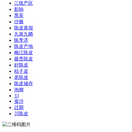
三线产区
影响
黑茶
沙棘
陈皮真假
九蒸九晒
陈李济
陈皮产地
梅江陈皮
最贵陈皮
好陈皮
桔子皮
老陈皮
陈皮储存
泡脚
33
蚕沙
过期
川陈皮