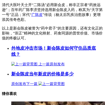
清代大医叶天士开“二陈汤”必用新会皮，称非正宗者“药效远
逊”；百年药厂陈李济坚持选用新会陈皮入药，称其为“天字第
一号”正品；宋代“
广陈皮
”传说（杨太后乳疾治愈故事）更增
添其传奇色彩。
以上是新会陈皮被誉为“药中君子”的主要原因，还有文化正的
影响，“崇正”精神的文化映射、药食同源的普世价值、市场价
值的终极认可。
外地皮冲击市场！新会陈皮如何守住品质底
线？
上一篇
原创发布
新会陈皮当年新皮的价格是多少
原创发布
下一篇
猜你喜欢