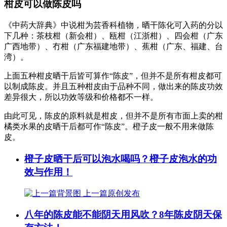
柑皮可以做陈皮吗
《中药大辞典》中说柑为芸香科植物，晒干陈化可入药的分以
下几种：茶枝柑（新会柑）、瓯柑（江浙柑）、四会柑（广东
广西地带）、冇柑（广东福建地带）、蕉柑（广东、福建、台
湾）。
上面五种柑皮晒干后皆可算作“陈皮”，但并不是所有柑皮都可
以制成陈皮。并且五种柑皮由于品种不同，做出来的陈皮功效
差异很大，所以功效等级和价格都不一样。
由此可见，陈皮的原料就是柑皮，但并不是所有市面上卖的柑
橘类水果的皮晒干后都可作“陈皮”。橙子皮一般不用来做陈
皮。
橙子皮晒干后可以泡水喝吗？橙子皮泡水的功
效与作用！
上一篇
原创发布
八年的陈皮能不能阴天用风吹？8年陈皮阴天保