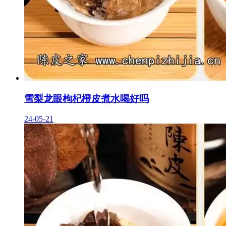
雪梨龙眼枸杞橙皮煮水喝好吗
24-05-21