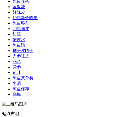
陈皮花茶
金银花
好陈皮
10年新会陈皮
陈皮鉴别
20年陈皮
红豆
陈皮水
陈皮汤
橘子皮晒干
人参陈皮
汤色
党参
荷叶
陈皮茶分类
生晒
陈皮保存
乌梅
站点声明：