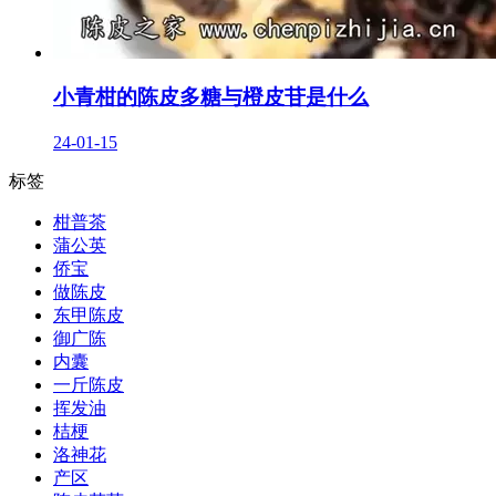
小青柑的陈皮多糖与橙皮苷是什么
24-01-15
标签
柑普茶
蒲公英
侨宝
做陈皮
东甲陈皮
御广陈
内囊
一斤陈皮
挥发油
桔梗
洛神花
产区