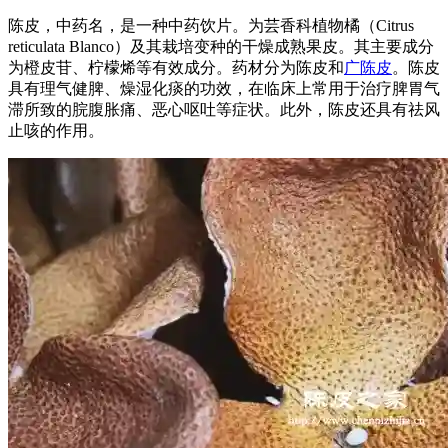
陈皮，中药名，是一种中药饮片。为芸香科植物橘（Citrus
reticulata Blanco）及其栽培变种的干燥成熟果皮。其主要成分
为橙皮苷、柠檬烯等有效成分。药材分为陈皮和
广陈皮
。陈皮
具有理气健脾、燥湿化痰的功效，在临床上常用于治疗脾胃气
滞所致的脘腹胀痛、恶心呕吐等症状。此外，陈皮还具有祛风
止咳的作用。