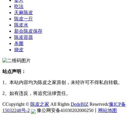
姜片
吃法
天麻陈皮
陈皮一斤
陈皮水
新会陈皮保存
陈皮容器
杀菌
烧皮
站点声明：
1、本站内容均为陈皮之家原创，未经许可不得私自转载。
2、如有违反，将追究法律责任。
CCopyright ©
陈皮之家
All Rights
DedeBIZ
Reservedc
豫ICP备
15032248号-2
豫公网安备41030202000250
丨
网站地图