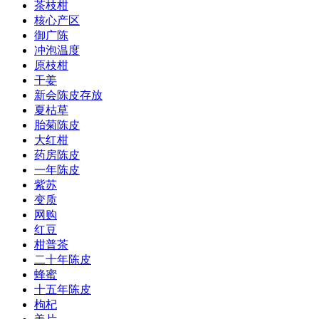
茶枝柑
核心产区
御广陈
冲泡温度
原枝柑
干姜
新会陈皮存放
夏枯草
胎菊陈皮
大红柑
药房陈皮
一年陈皮
紫苏
变质
网购
红豆
柑普茶
二十年陈皮
蜂蜜
十五年陈皮
枸杞