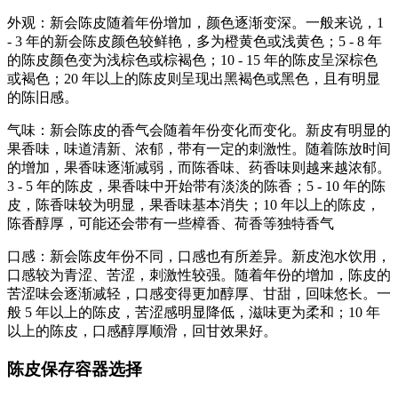
外观：新会陈皮随着年份增加，颜色逐渐变深。一般来说，1
- 3 年的新会陈皮颜色较鲜艳，多为橙黄色或浅黄色；5 - 8 年
的陈皮颜色变为浅棕色或棕褐色；10 - 15 年的陈皮呈深棕色
或褐色；20 年以上的陈皮则呈现出黑褐色或黑色，且有明显
的陈旧感。
气味：新会陈皮的香气会随着年份变化而变化。新皮有明显的
果香味，味道清新、浓郁，带有一定的刺激性。随着陈放时间
的增加，果香味逐渐减弱，而陈香味、药香味则越来越浓郁。
3 - 5 年的陈皮，果香味中开始带有淡淡的陈香；5 - 10 年的陈
皮，陈香味较为明显，果香味基本消失；10 年以上的陈皮，
陈香醇厚，可能还会带有一些樟香、荷香等独特香气
口感：新会陈皮年份不同，口感也有所差异。新皮泡水饮用，
口感较为青涩、苦涩，刺激性较强。随着年份的增加，陈皮的
苦涩味会逐渐减轻，口感变得更加醇厚、甘甜，回味悠长。一
般 5 年以上的陈皮，苦涩感明显降低，滋味更为柔和；10 年
以上的陈皮，口感醇厚顺滑，回甘效果好。
陈皮保存容器选择