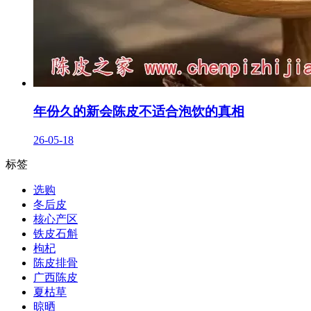
年份久的新会陈皮不适合泡饮的真相
26-05-18
标签
选购
冬后皮
核心产区
铁皮石斛
枸杞
陈皮排骨
广西陈皮
夏枯草
晾晒