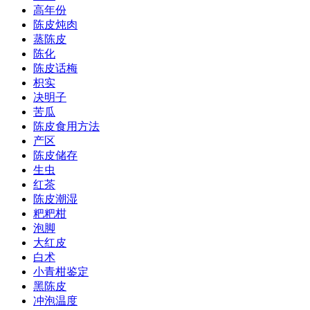
高年份
陈皮炖肉
蒸陈皮
陈化
陈皮话梅
枳实
决明子
苦瓜
陈皮食用方法
产区
陈皮储存
生虫
红茶
陈皮潮湿
粑粑柑
泡脚
大红皮
白术
小青柑鉴定
黑陈皮
冲泡温度