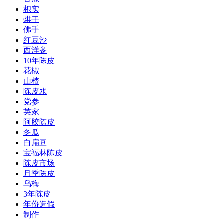
枳实
烘干
佛手
红豆沙
西洋参
10年陈皮
花椒
山楂
陈皮水
党参
英家
阿胶陈皮
冬瓜
白扁豆
宝福林陈皮
陈皮市场
月季陈皮
乌梅
3年陈皮
年份造假
制作