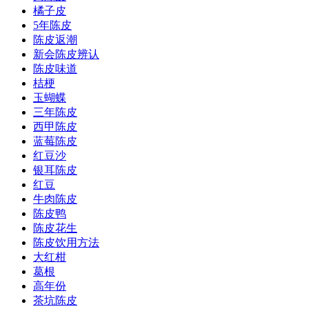
橘子皮
5年陈皮
陈皮返潮
新会陈皮辨认
陈皮味道
桔梗
玉蝴蝶
三年陈皮
西甲陈皮
蓝莓陈皮
红豆沙
银耳陈皮
红豆
牛肉陈皮
陈皮鸭
陈皮花生
陈皮饮用方法
大红柑
葛根
高年份
茶坑陈皮