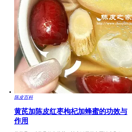
陈皮百科
黄芪加陈皮红枣枸杞加蜂蜜的功效与
作用