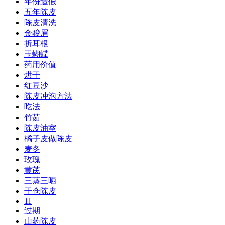
年份造假
五年陈皮
陈皮清洗
金骏眉
折耳根
玉蝴蝶
药用价值
烘干
红豆沙
陈皮冲泡方法
吃法
竹茹
陈皮油室
橘子皮做陈皮
麦冬
玫瑰
黄芪
三蒸三晒
干仓陈皮
11
过期
山药陈皮