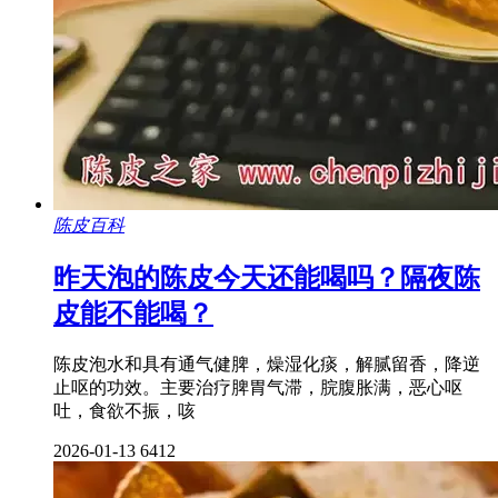
陈皮百科
昨天泡的陈皮今天还能喝吗？隔夜陈
皮能不能喝？
陈皮泡水和具有通气健脾，燥湿化痰，解腻留香，降逆
止呕的功效。主要治疗脾胃气滞，脘腹胀满，恶心呕
吐，食欲不振，咳
2026-01-13
6412