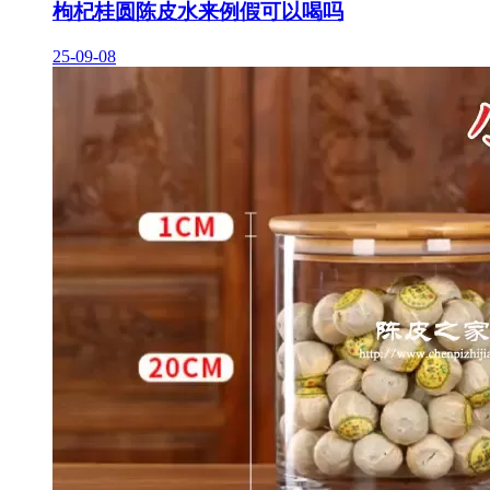
枸杞桂圆陈皮水来例假可以喝吗
25-09-08