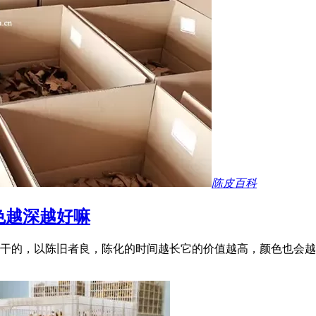
陈皮百科
色越深越好嘛
干的，以陈旧者良，陈化的时间越长它的价值越高，颜色也会越