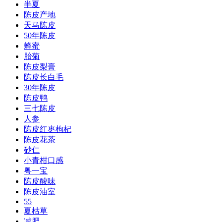
半夏
陈皮产地
天马陈皮
50年陈皮
蜂蜜
胎菊
陈皮梨膏
陈皮长白毛
30年陈皮
陈皮鸭
三七陈皮
人参
陈皮红枣枸杞
陈皮花茶
砂仁
小青柑口感
粤一宝
陈皮酸味
陈皮油室
55
夏枯草
减肥