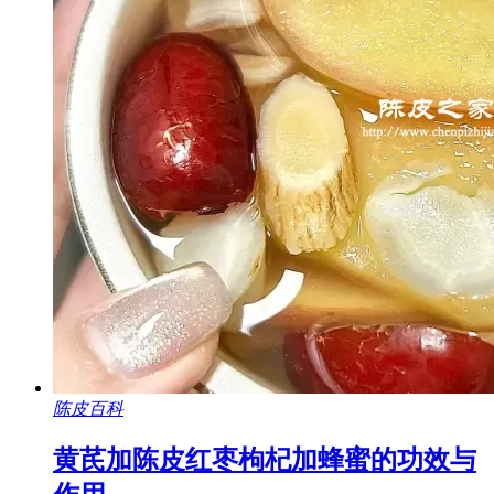
陈皮百科
黄芪加陈皮红枣枸杞加蜂蜜的功效与