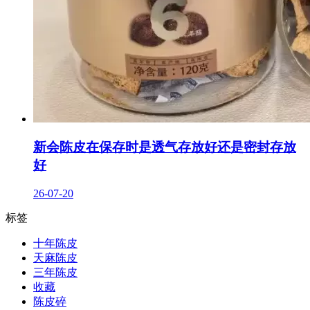
新会陈皮在保存时是透气存放好还是密封存放
好
26-07-20
标签
十年陈皮
天麻陈皮
三年陈皮
收藏
陈皮碎