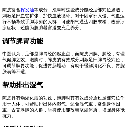
陈皮富含
挥发油
等成分，泡脚时这些成分能经足部穴位渗透，
刺激足部血管扩张，加快血液循环。对于因寒邪入侵、气血运
行不畅导致手脚冰凉的人群，可使阳气通达四肢末梢，改善冰
凉症状，还能为脏腑器官送去充足养分。
调节脾胃功能
中医认为，足部是脾胃经的起止点，而陈皮归脾、肺经，有理
气健脾之效。泡脚时，陈皮的有效成分刺激足部脾胃经穴位，
可调节脾胃功能，促进胃肠蠕动，有助于缓解消化不良、胃脘
胀满等不适。
帮助排出湿气
陈皮具有燥湿化痰的功效，泡脚时其有效成分通过足部穴位作
用于人体，可帮助排出体内湿气。适合湿气重，常觉身体困
重、舌苔厚腻的人群，坚持使用能改善痰湿体质，增强身体抵
抗力。