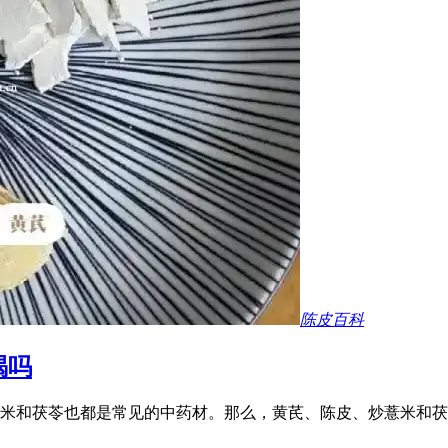
陈皮百科
喝吗
米和茯苓也都是常见的中药材。那么，黄芪、陈皮、炒薏米和茯