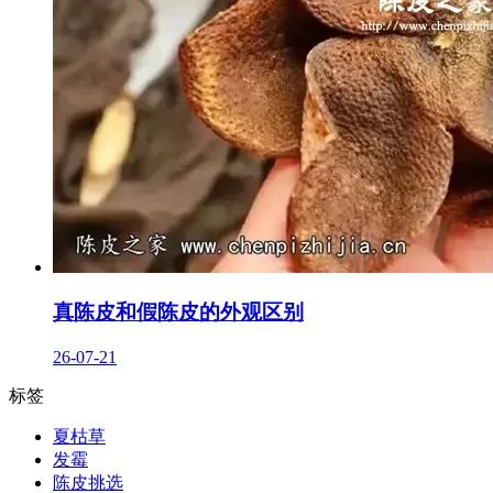
真陈皮和假陈皮的外观区别
26-07-21
标签
夏枯草
发霉
陈皮挑选