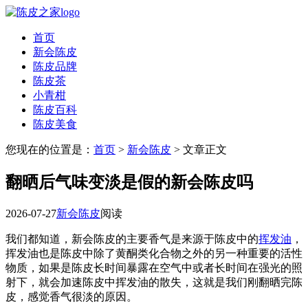
首页
新会陈皮
陈皮品牌
陈皮茶
小青柑
陈皮百科
陈皮美食
您现在的位置是：
首页
>
新会陈皮
> 文章正文
翻晒后气味变淡是假的新会陈皮吗
2026-07-27
新会陈皮
阅读
我们都知道，新会陈皮的主要香气是来源于陈皮中的
挥发油
，
挥发油也是陈皮中除了黄酮类化合物之外的另一种重要的活性
物质，如果是陈皮长时间暴露在空气中或者长时间在强光的照
射下，就会加速陈皮中挥发油的散失，这就是我们刚翻晒完陈
皮，感觉香气很淡的原因。