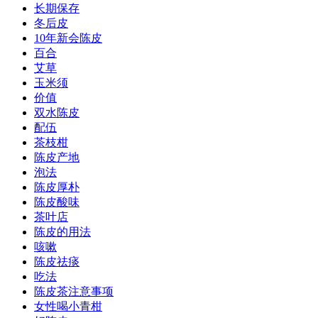
长期保存
冬后皮
10年新会陈皮
百合
艾草
玉米须
价值
双水陈皮
配伍
茶枝柑
陈皮产地
泡法
陈皮厚朴
陈皮酸味
茶叶店
陈皮的用法
咳嗽
陈皮祛痰
吃法
陈皮茶注意事项
女性喝小青柑