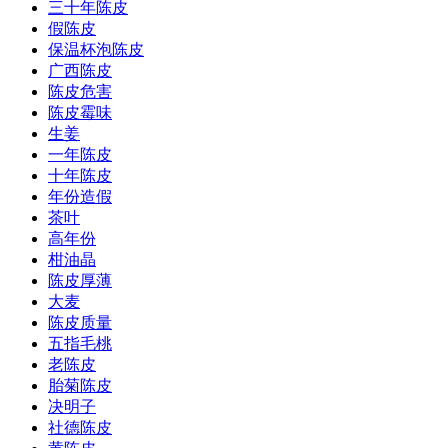
三十年陈皮
假陈皮
保温杯泡陈皮
广西陈皮
陈皮危害
陈皮霉味
生姜
一年陈皮
十年陈皮
年份造假
茶叶
高年份
柑油晶
陈皮厚薄
大麦
陈皮质量
五指毛桃
老陈皮
胎菊陈皮
决明子
社德陈皮