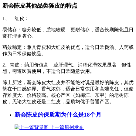
新会陈皮其他品类陈皮的特点
1、二红皮：
易储存：糖分较低，质地较硬，更耐储存，适合长期陈化且日
常打理更省心。
药效稳定：兼具青皮和大红皮的优点，适合日常煲汤、入药或
作为日常保健饮品。
2、青皮：药用价值高，疏肝理气、消积化滞效果显著，但性
烈，需遵医嘱使用，不适合日常随意饮用。
综上所述，新会陈皮大红皮并不能绝对说是最好的陈皮，其优
势在于口感醇厚、香气浓郁，适合日常饮用和高端烹饪，但储
存难度大、价格较高。核心产区（如梅江、东甲）的老树陈
皮，无论大红皮还是二红皮，品质均优于普通产区。
新会陈皮的保质期为什么是18个月
上一篇
原创发布