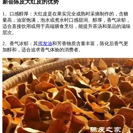
新会陈皮大红皮的优势
1、口感醇厚：大红皮是在果实完全成熟时采摘制作的，含糖
量高，油室饱满，泡水或煮水时口感甜润、醇厚，香气浓郁，
适合直接饮用或用于高端膳食烹饪，能提升茶汤和菜品的滋味
层次。
2、香气浓郁：其
挥发油
和芳香物质含量丰富，陈化后香气更
加醇和，适合追求香气体验的消费者。