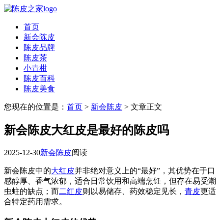
首页
新会陈皮
陈皮品牌
陈皮茶
小青柑
陈皮百科
陈皮美食
您现在的位置是：
首页
>
新会陈皮
> 文章正文
新会陈皮大红皮是最好的陈皮吗
2025-12-30
新会陈皮
阅读
新会陈皮中的
大红皮
并非绝对意义上的“最好”，其优势在于口
感醇厚、香气浓郁，适合日常饮用和高端烹饪，但存在易受潮
虫蛀的缺点；而
二红皮
则以易储存、药效稳定见长，
青皮
更适
合特定药用需求。