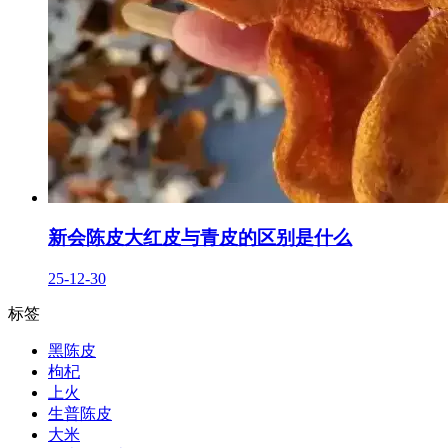
新会陈皮大红皮与青皮的区别是什么
25-12-30
标签
黑陈皮
枸杞
上火
生普陈皮
大米