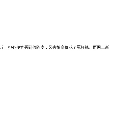
一斤，担心便宜买到假陈皮，又害怕高价花了冤枉钱。而网上新